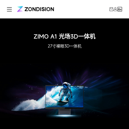
ZIMO A1 光场3D一体机
27寸裸眼3D一体机