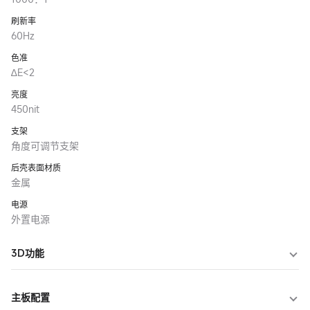
刷新率
60Hz
色准
∆E<2
亮度
450nit
支架
角度可调节支架
后壳表面材质
金属
电源
外置电源
3D功能
2D/3D可切换
主板配置
是